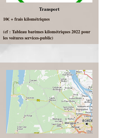
Transport
10€ + frais kilométriques
(cf : Tableau barèmes kilométriques 2022 pour
les voitures services-public)